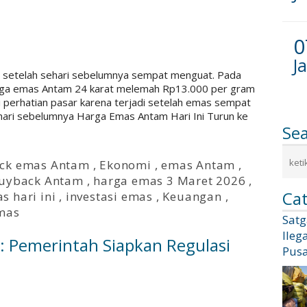
0
J
un setelah sehari sebelumnya sempat menguat. Pada
arga emas Antam 24 karat melemah Rp13.000 per gram
i perhatian pasar karena terjadi setelah emas sempat
ehari sebelumnya Harga Emas Antam Hari Ini Turun ke
Se
ck emas Antam
,
Ekonomi
,
emas Antam
,
buyback Antam
,
harga emas 3 Maret 2026
,
Cat
s hari ini
,
investasi emas
,
Keuangan
,
mas
Sat
Ileg
 Pemerintah Siapkan Regulasi
Pusa