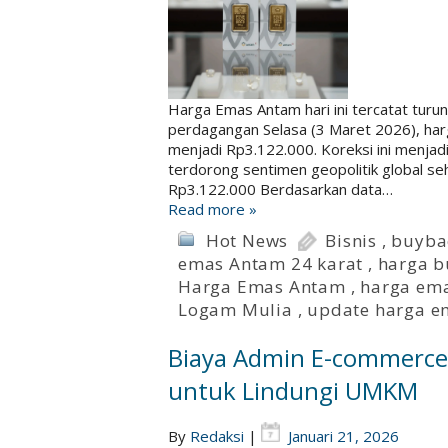
Harga Emas Antam hari ini tercatat tur
perdagangan Selasa (3 Maret 2026), h
menjadi Rp3.122.000. Koreksi ini menjad
terdorong sentimen geopolitik global s
Rp3.122.000 Berdasarkan data…
Read more »
Hot News
Bisnis
,
buyba
emas Antam 24 karat
,
harga 
Harga Emas Antam
,
harga ema
Logam Mulia
,
update harga e
Biaya Admin E-commerce:
untuk Lindungi UMKM
By
Redaksi
|
Januari 21, 2026