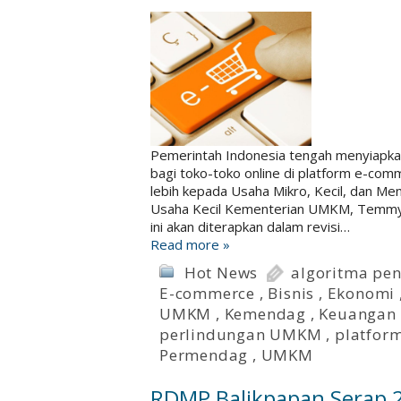
Pemerintah Indonesia tengah menyiapkan
bagi toko-toko online di platform e-com
lebih kepada Usaha Mikro, Kecil, dan Me
Usaha Kecil Kementerian UMKM, Temmy 
ini akan diterapkan dalam revisi…
Read more »
Hot News
algoritma pen
E-commerce
,
Bisnis
,
Ekonomi
UMKM
,
Kemendag
,
Keuangan
perlindungan UMKM
,
platfor
Permendag
,
UMKM
RDMP Balikpapan Serap 2