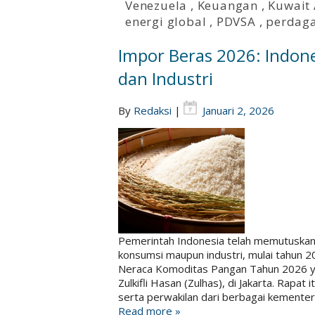
Venezuela
,
Keuangan
,
Kuwait
energi global
,
PDVSA
,
perdag
Impor Beras 2026: Indon
dan Industri
By
Redaksi
|
Januari 2, 2026
Pemerintah Indonesia telah memutuskan 
konsumsi maupun industri, mulai tahun 
Neraca Komoditas Pangan Tahun 2026 ya
Zulkifli Hasan (Zulhas), di Jakarta. Rapa
serta perwakilan dari berbagai kemente
Read more »