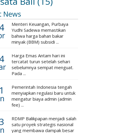
sata Bali
(15)
t News
4
Menteri Keuangan, Purbaya
Yudhi Sadewa memastikan
pr
bahwa harga bahan bakar
minyak (BBM) subsidi ...
4
Harga Emas Antam hari ini
tercatat turun setelah sehari
ar
sebelumnya sempat menguat.
Pada ...
1
Pemerintah Indonesia tengah
menyiapkan regulasi baru untuk
an
mengatur biaya admin (admin
fee) ...
3
RDMP Balikpapan menjadi salah
satu proyek strategis nasional
an
yang membawa dampak besar