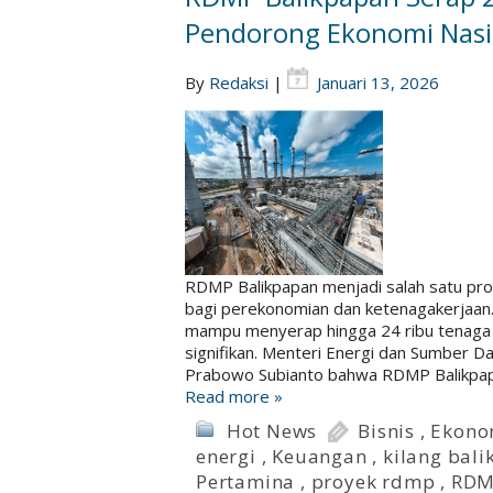
Pendorong Ekonomi Nasi
By
Redaksi
|
Januari 13, 2026
RDMP Balikpapan menjadi salah satu pr
bagi perekonomian dan ketenagakerjaan. M
mampu menyerap hingga 24 ribu tenaga 
signifikan. Menteri Energi dan Sumber Da
Prabowo Subianto bahwa RDMP Balikpap
Read more »
Hot News
Bisnis
,
Ekono
energi
,
Keuangan
,
kilang bal
Pertamina
,
proyek rdmp
,
RDM