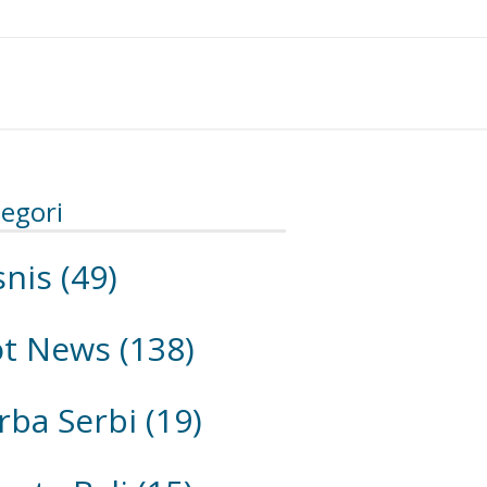
egori
snis
(49)
ot News
(138)
rba Serbi
(19)