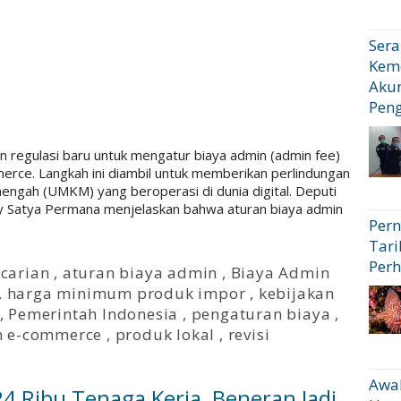
Sera
Kem
Akun
Pen
 regulasi baru untuk mengatur biaya admin (admin fee)
merce. Langkah ini diambil untuk memberikan perlindungan
nengah (UMKM) yang beroperasi di dunia digital. Deputi
Satya Permana menjelaskan bahwa aturan biaya admin
Pern
Tari
Perh
carian
,
aturan biaya admin
,
Biaya Admin
,
harga minimum produk impor
,
kebijakan
,
Pemerintah Indonesia
,
pengaturan biaya
,
m e-commerce
,
produk lokal
,
revisi
Awal
4 Ribu Tenaga Kerja, Beneran Jadi