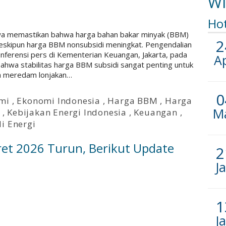
Wi
Ho
wa memastikan bahwa harga bahan bakar minyak (BBM)
2
meskipun harga BBM nonsubsidi meningkat. Pengendalian
nferensi pers di Kementerian Keuangan, Jakarta, pada
A
ahwa stabilitas harga BBM subsidi sangat penting untuk
ta meredam lonjakan…
0
mi
,
Ekonomi Indonesia
,
Harga BBM
,
Harga
M
,
Kebijakan Energi Indonesia
,
Keuangan
,
i Energi
et 2026 Turun, Berikut Update
2
J
1
J