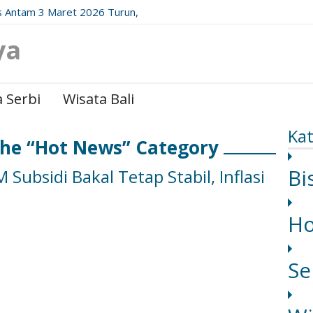
 Antam 3 Maret 2026 Turun,
date Resminya!
ya
 Serbi
Wisata Bali
Kat
The “Hot News” Category
Bi
ubsidi Bakal Tetap Stabil, Inflasi
H
Se