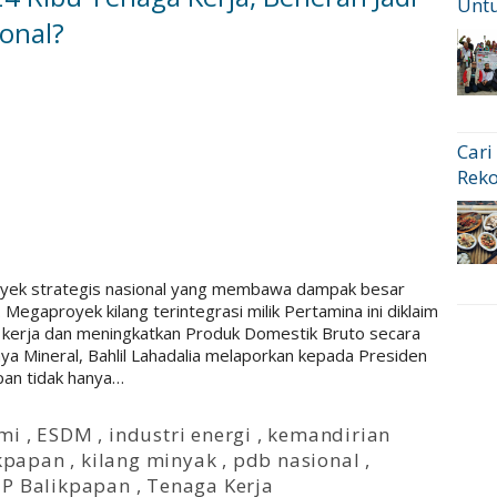
Untu
onal?
Cari
Rek
oyek strategis nasional yang membawa dampak besar
egaproyek kilang terintegrasi milik Pertamina ini diklaim
kerja dan meningkatkan Produk Domestik Bruto secara
ya Mineral, Bahlil Lahadalia melaporkan kepada Presiden
an tidak hanya…
mi
,
ESDM
,
industri energi
,
kemandirian
ikpapan
,
kilang minyak
,
pdb nasional
,
P Balikpapan
,
Tenaga Kerja