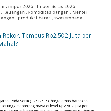
mi
,
impor 2026
,
Impor Beras 2026
,
,
Keuangan
,
komoditas pangan
,
Menteri
Pangan
,
produksi beras
,
swasembada
 Rekor, Tembus Rp2,502 Juta per
Mahal?
arah. Pada Senin (22/12/25), harga emas batangan
ertinggi sepanjang masa di level Rp2,502 juta per
en penguatan harga emas yang terus menjadi perhatian