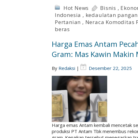
Hot News
Bisnis
,
Ekono
Indonesia
,
kedaulatan pangan
Pertanian
,
Neraca Komoditas 
beras
Harga Emas Antam Pecah
Gram: Mas Kawin Makin 
By
Redaksi
|
Desember 22, 2025
Harga emas Antam kembali mencetak sej
produksi PT Antam Tbk menembus rekor t
gram. Kenaikan tersebut menegaskan tr