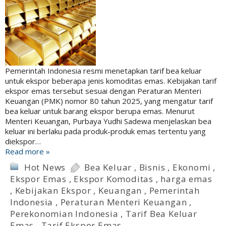
Pemerintah Indonesia resmi menetapkan tarif bea keluar
untuk ekspor beberapa jenis komoditas emas. Kebijakan tarif
ekspor emas tersebut sesuai dengan Peraturan Menteri
Keuangan (PMK) nomor 80 tahun 2025, yang mengatur tarif
bea keluar untuk barang ekspor berupa emas. Menurut
Menteri Keuangan, Purbaya Yudhi Sadewa menjelaskan bea
keluar ini berlaku pada produk-produk emas tertentu yang
diekspor…
Read more »
Hot News
Bea Keluar
,
Bisnis
,
Ekonomi
,
Ekspor Emas
,
Ekspor Komoditas
,
harga emas
,
Kebijakan Ekspor
,
Keuangan
,
Pemerintah
Indonesia
,
Peraturan Menteri Keuangan
,
Perekonomian Indonesia
,
Tarif Bea Keluar
Emas
,
Tarif Ekspor Emas