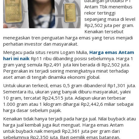
batangan produksi PT
Antam Tbk menembus
rekor tertinggi
sepanjang masa di level
Rp2,502 juta per gram.
Kenaikan tersebut
menegaskan tren penguatan harga emas yang terus menjadi
perhatian investor dan masyarakat.
Mengacu pada situs resmi Logam Mulia,
Harga emas Antam
hari ini naik
Rp11 ribu dibanding posisi sebelumnya. Harga 1
gram yang semula Rp2,491 juta kini berada di Rp2,502 juta.
Pergerakan ini terjadi seiring meningkatnya minat terhadap
aset aman di tengah dinamika ekonomi global.
Untuk ukuran terkecil, emas 0,5 gram dibanderol Rp1,301 juta.
Sementara itu, ukuran yang banyak diburu masyarakat, yakni
10 gram, tercatat Rp24,515 juta. Adapun ukuran terbesar
1.000 gram atau 1 kilogram dihargai Rp2,442,6 miliar sebagai
harga dasar sebelum pajak.
Kenaikan tidak hanya terjadi pada harga jual. Nilai buyback atau
harga jual kembali juga ikut menguat. Harga emas Antam
untuk buyback naik menjadi Rp2,361 juta per gram dari
sebelumnya Rp2,350 juta. Bagi pemilik emas batangan,