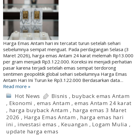
Harga Emas Antam hari ini tercatat turun setelah sehari
sebelumnya sempat menguat. Pada perdagangan Selasa (3
Maret 2026), harga emas Antam 24 karat melemah Rp13.000
per gram menjadi Rp3.122.000. Koreksi ini menjadi perhatian
pasar karena terjadi setelah emas sempat terdorong
sentimen geopolitik global sehari sebelumnya Harga Emas
Antam Hari Ini Turun ke Rp3.122.000 Berdasarkan data…
Read more »
Hot News
Bisnis
,
buyback emas Antam
,
Ekonomi
,
emas Antam
,
emas Antam 24 karat
,
harga buyback Antam
,
harga emas 3 Maret
2026
,
Harga Emas Antam
,
harga emas hari
ini
,
investasi emas
,
Keuangan
,
Logam Mulia
,
update harga emas