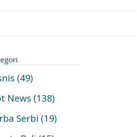
egori
snis
(49)
ot News
(138)
rba Serbi
(19)