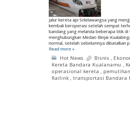
Jalur kereta api Srilelawangsa yang me
kembali beroperasi setelah sempat terhe
bandang yang melanda beberapa titik di 
menghubungkan Medan-Binjai-Kualabinga
normal, setelah sebelumnya dibatalkan
Read more »
Hot News
Bisnis
,
Ekono
Kereta Bandara Kualanamu
,
K
operasional kereta
,
pemulihan 
Railink
,
transportasi Bandara