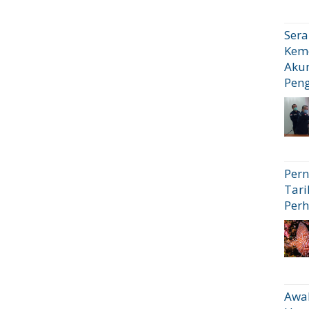
Sera
Kem
Akun
Pen
Pern
Tari
Perh
Awal