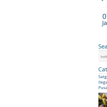
0
J
Se
Cat
Sat
Ileg
Pusa