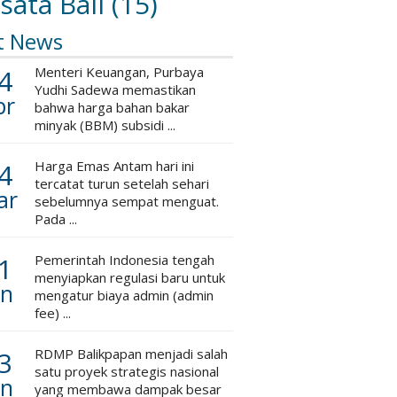
sata Bali
(15)
t News
4
Menteri Keuangan, Purbaya
Yudhi Sadewa memastikan
pr
bahwa harga bahan bakar
minyak (BBM) subsidi ...
4
Harga Emas Antam hari ini
tercatat turun setelah sehari
ar
sebelumnya sempat menguat.
Pada ...
1
Pemerintah Indonesia tengah
menyiapkan regulasi baru untuk
an
mengatur biaya admin (admin
fee) ...
3
RDMP Balikpapan menjadi salah
satu proyek strategis nasional
an
yang membawa dampak besar