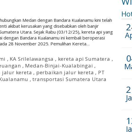
Wi
Ho
nghubungkan Medan dengan Bandara Kualanamu kini telah
2
nti akibat kerusakan yang disebabkan oleh banjir
Sumatera Utara. Sejak Rabu (03/12/25), kereta api yang
A
i dengan Bandara Kualanamu ini kembali beroperasi
 pada 28 November 2025. Pemulihan Kereta…
0
mi
,
KA Srilelawangsa
,
kereta api Sumatera
,
M
euangan
,
Medan-Binjai-Kualabingai
,
jalur kereta
,
perbaikan jalur kereta
,
PT
 Kualanamu
,
transportasi Sumatera Utara
2
J
1
J