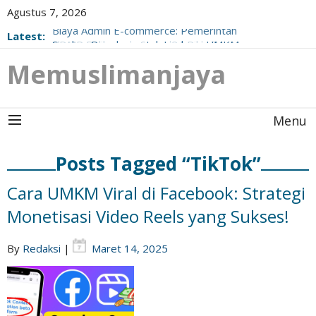
Agustus 7, 2026
Biaya Admin E-commerce: Pemerintah
Latest:
Siapkan Regulasi untuk Lindungi UMKM
RDMP Balikpapan Serap 24 Ribu Tenaga
Kerja, Beneran Jadi Pendorong Ekonomi
Memuslimanjaya
Nasional?
Menu
Posts Tagged “TikTok”
Cara UMKM Viral di Facebook: Strategi
Monetisasi Video Reels yang Sukses!
By
Redaksi
|
Maret 14, 2025