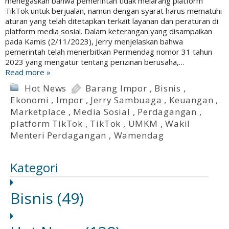
menegaskan bahwa pemerintah tidak melarang platform
TikTok untuk berjualan, namun dengan syarat harus mematuhi
aturan yang telah ditetapkan terkait layanan dan peraturan di
platform media sosial. Dalam keterangan yang disampaikan
pada Kamis (2/11/2023), Jerry menjelaskan bahwa
pemerintah telah menerbitkan Permendag nomor 31 tahun
2023 yang mengatur tentang perizinan berusaha,…
Read more »
Hot News
Barang Impor
,
Bisnis
,
Ekonomi
,
Impor
,
Jerry Sambuaga
,
Keuangan
,
Marketplace
,
Media Sosial
,
Perdagangan
,
platform TikTok
,
TikTok
,
UMKM
,
Wakil
Menteri Perdagangan
,
Wamendag
Kategori
Bisnis
(49)