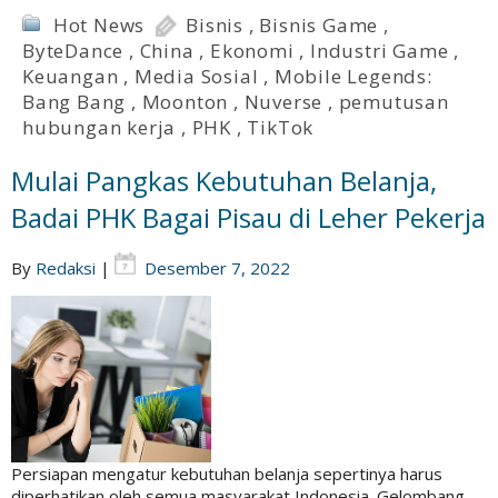
Hot News
Bisnis
,
Bisnis Game
,
ByteDance
,
China
,
Ekonomi
,
Industri Game
,
Keuangan
,
Media Sosial
,
Mobile Legends:
Bang Bang
,
Moonton
,
Nuverse
,
pemutusan
hubungan kerja
,
PHK
,
TikTok
Mulai Pangkas Kebutuhan Belanja,
Badai PHK Bagai Pisau di Leher Pekerja
By
Redaksi
|
Desember 7, 2022
Persiapan mengatur kebutuhan belanja sepertinya harus
diperhatikan oleh semua masyarakat Indonesia. Gelombang