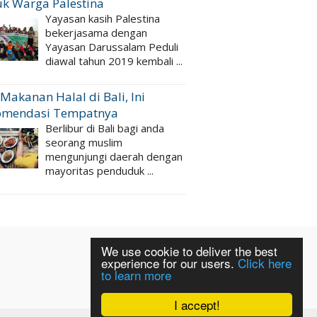
k Warga Palestina
Yayasan kasih Palestina
bekerjasama dengan
Yayasan Darussalam Peduli
diawal tahun 2019 kembali ...
 Makanan Halal di Bali, Ini
omendasi Tempatnya
Berlibur di Bali bagi anda
seorang muslim
mengunjungi daerah dengan
mayoritas penduduk ...
We use cookie to deliver the best
experience for our users.
Click here
to learn more
I accept!