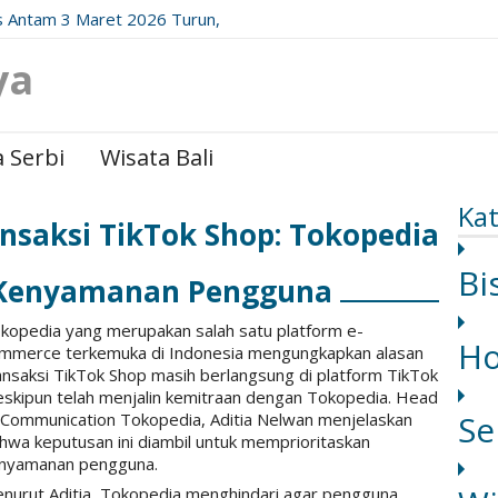
 Antam 3 Maret 2026 Turun,
date Resminya!
ya
 Serbi
Wisata Bali
Kat
ansaksi TikTok Shop: Tokopedia
Bi
 Kenyamanan Pengguna
kopedia yang merupakan salah satu platform e-
H
mmerce terkemuka di Indonesia mengungkapkan alasan
ansaksi TikTok Shop masih berlangsung di platform TikTok
skipun telah menjalin kemitraan dengan Tokopedia. Head
Se
 Communication Tokopedia, Aditia Nelwan menjelaskan
hwa keputusan ini diambil untuk memprioritaskan
nyamanan pengguna.
nurut Aditia, Tokopedia menghindari agar pengguna