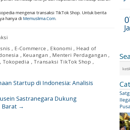
okopedia mengenai transaksi TikTok Shop. Untuk berita
0
nya hanya di
Memuslima.Com
.
J
ksi
isnis
,
E-Commerce
,
Ekonomi
,
Head of
Se
donesia
,
Keuangan
,
Menteri Perdagangan
,
,
Tokopedia
,
Transaksi TikTok Shop
,
an Startup di Indonesia: Analisis
Cat
Sat
Husein Sastranegara Dukung
Ileg
a Barat
→
Pusa