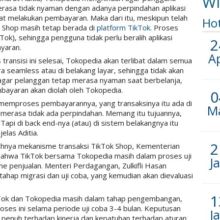
Wi
rasa tidak nyaman dengan adanya perpindahan aplikasi
at melakukan pembayaran. Maka dari itu, meskipun telah
Ho
k Shop masih tetap berada di
platform TikTok
. Proses
kTok), sehingga pengguna tidak perlu beralih aplikasi
2
yaran.
A
ransisi ini selesai, Tokopedia akan terlibat dalam semua
 seamless atau di belakang layar, sehingga tidak akan
 agar pelanggan tetap merasa nyaman saat berbelanja,
bayaran akan diolah oleh Tokopedia.
0
memproses pembayarannya, yang transaksinya itu ada di
M
 merasa tidak ada perpindahan. Memang itu tujuannya,
Tapi di back end-nya (atau) di sistem belakangnya itu
elas Aditia.
2
hnya mekanisme transaksi TikTok Shop, Kementerian
hwa TikTok bersama Tokopedia masih dalam proses uji
J
e penjualan. Menteri Perdagangan, Zulkifli Hasan
tahap migrasi dan uji coba, yang kemudian akan dievaluasi
1
kTok dan Tokopedia masih dalam tahap pengembangan,
ses ini selama periode uji coba 3-4 bulan. Keputusan
J
si penuh terhadap kinerja dan kepatuhan terhadap aturan