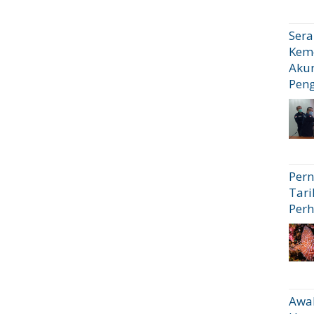
Sera
Kem
Akun
Pen
Pern
Tari
Perh
Awal