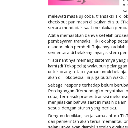
me
sa
melewati masa uji coba, transaksi TikTo
check-out pun masih dilakukan di situ (Ti
secara mendadak saat melakukan pemba
Aditia memastikan bahwa setelah proses t
pembayaran transaksi TikTok Shop secara
disadari oleh pembeli. Tujuannya adalah
sementara di belakang layar, sistem pem
“Tapi nantinya memang sistemnya yang 
kami (di Tokopedia) walaupun pelanggan
untuk orang tetap nyaman untuk belanja. 
akan di Tokopedia. Ini juga butuh waktu,” j
Sebagai respons terhadap belum beruba
Perdagangan (Kemendag) menyatakan ba
coba, termasuk proses transisi mekanism
menjelaskan bahwa saat ini masih dalam 
sesuai dengan aturan yang berlaku.
Dengan demikian, kerja sama antara Ti
dan pemerintah akan terus memantau pro
selanjutnya akan diambil setelah evalua