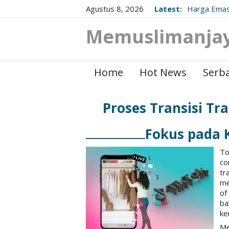
Agustus 8, 2026
Latest:
Harga Emas
Berikut Up
Memuslimanja
Home
Hot News
Serba
Proses Transisi Tr
Fokus pada
To
co
tr
me
of
ba
ke
Me