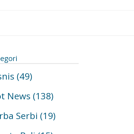
egori
snis
(49)
ot News
(138)
rba Serbi
(19)