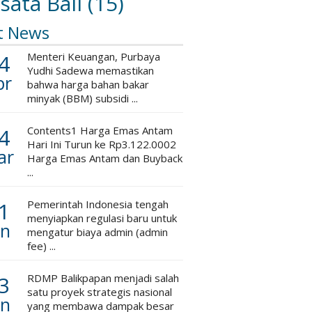
sata Bali
(15)
t News
4
Menteri Keuangan, Purbaya
Yudhi Sadewa memastikan
pr
bahwa harga bahan bakar
minyak (BBM) subsidi ...
4
Contents1 Harga Emas Antam
Hari Ini Turun ke Rp3.122.0002
ar
Harga Emas Antam dan Buyback
...
1
Pemerintah Indonesia tengah
menyiapkan regulasi baru untuk
an
mengatur biaya admin (admin
fee) ...
3
RDMP Balikpapan menjadi salah
satu proyek strategis nasional
an
yang membawa dampak besar