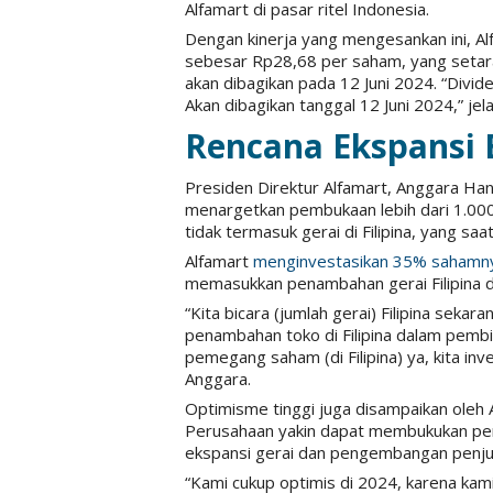
Alfamart di pasar ritel Indonesia.
Dengan kinerja yang mengesankan ini, A
sebesar Rp28,68 per saham, yang setara 
akan dibagikan pada 12 Juni 2024. “Divid
Akan dibagikan tanggal 12 Juni 2024,” jel
Rencana Ekspansi 
Presiden Direktur Alfamart, Anggara H
menargetkan pembukaan lebih dari 1.000 
tidak termasuk gerai di Filipina, yang saa
Alfamart
menginvestasikan 35% sahamn
memasukkan penambahan gerai Filipina da
“Kita bicara (jumlah gerai) Filipina seka
penambahan toko di Filipina dalam pembic
pemegang saham (di Filipina) ya, kita inve
Anggara.
Optimisme tinggi juga disampaikan oleh 
Perusahaan yakin dapat membukukan pend
ekspansi gerai dan pengembangan penjualan
“Kami cukup optimis di 2024, karena ka