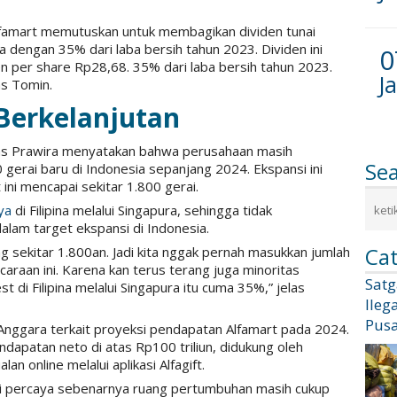
lfamart memutuskan untuk membagikan dividen tunai
dengan 35% dari laba bersih tahun 2023. Dividen ini
0
en per share Rp28,68. 35% dari laba bersih tahun 2023.
J
as Tomin.
Berkelanjutan
ans Prawira menyatakan bahwa perusahaan masih
Se
gerai baru di Indonesia sepanjang 2024. Ekspansi ini
t ini mencapai sekitar 1.800 gerai.
ya
di Filipina melalui Singapura, sehingga tidak
lam target ekspansi di Indonesia.
Cat
rang sekitar 1.800an. Jadi kita nggak pernah masukkan jumlah
araan ini. Karena kan terus terang juga minoritas
Sat
st di Filipina melalui Singapura itu cuma 35%,” jelas
Ileg
Pusa
Anggara terkait proyeksi pendapatan Alfamart pada 2024.
apatan neto di atas Rp100 triliun, didukung oleh
 online melalui aplikasi Alfagift.
mi percaya sebenarnya ruang pertumbuhan masih cukup