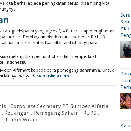
a kita berharap ada peningkatan terus, disamping kita
rangnya.
Sera
an
Kem
Akun
strategi ekspansi yang agresif, Alfamart siap menghadapi
Pen
pasar ritel. Pembagian dividen tunai sebesar Rp1,19
rusahaan untuk memberikan nilai tambah bagi para
t siap melanjutkan pertumbuhan dan memperkuat
tel Indonesia.
dividen Alfamart kepada para pemegang sahamnya. Untuk
Pern
ni lainnya hanya di
Memuslima.Com
.
Tari
Perh
nis
,
Corporate Secretary PT Sumber Alfaria
i
,
Keuangan
,
Pemegang Saham
,
RUPS
,
a
,
Tomin Wiian
Awal