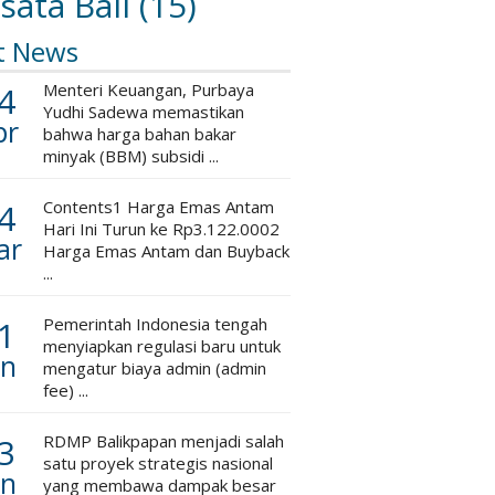
sata Bali
(15)
t News
4
Menteri Keuangan, Purbaya
Yudhi Sadewa memastikan
pr
bahwa harga bahan bakar
minyak (BBM) subsidi ...
4
Contents1 Harga Emas Antam
Hari Ini Turun ke Rp3.122.0002
ar
Harga Emas Antam dan Buyback
...
1
Pemerintah Indonesia tengah
menyiapkan regulasi baru untuk
an
mengatur biaya admin (admin
fee) ...
3
RDMP Balikpapan menjadi salah
satu proyek strategis nasional
an
yang membawa dampak besar