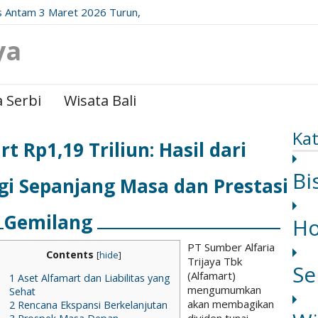
 Antam 3 Maret 2026 Turun,
date Resminya!
ya
 Serbi
Wisata Bali
Kat
t Rp1,19 Triliun: Hasil dari
Bi
gi Sepanjang Masa dan Prestasi
Gemilang
H
PT Sumber Alfaria
Contents
[
hide
]
Trijaya Tbk
Se
(Alfamart)
1
Aset Alfamart dan Liabilitas yang
mengumumkan
Sehat
akan membagikan
2
Rencana Ekspansi Berkelanjutan