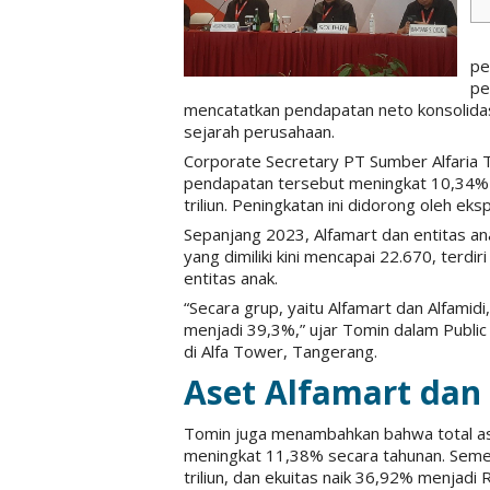
pe
pe
mencatatkan pendapatan neto konsolidasi
sejarah perusahaan.
Corporate Secretary PT Sumber Alfaria
pendapatan tersebut meningkat 10,34%
triliun. Peningkatan ini didorong oleh eks
Sepanjang 2023, Alfamart dan entitas an
yang dimiliki kini mencapai 22.670, terdir
entitas anak.
“Secara grup, yaitu Alfamart dan Alfamid
menjadi 39,3%,” ujar Tomin dalam Pub
di Alfa Tower, Tangerang.
Aset Alfamart dan 
Tomin juga menambahkan bahwa total ase
meningkat 11,38% secara tahunan. Sement
triliun, dan ekuitas naik 36,92% menjadi 