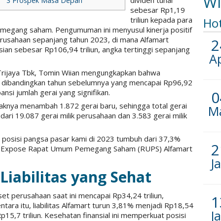
Wi
dividen tunai
3
Prospek Masa Depan
sebesar Rp1,19
triliun kepada para
Ho
megang saham. Pengumuman ini menyusul kinerja positif
rusahaan sepanjang tahun 2023, di mana Alfamart
2
an sebesar Rp106,94 triliun, angka tertinggi sepanjang
A
 Trijaya Tbk, Tomin Wiian mengungkapkan bahwa
 dibandingkan tahun sebelumnya yang mencapai Rp96,92
pansi jumlah gerai yang signifikan.
0
aknya menambah 1.872 gerai baru, sehingga total gerai
M
i dari 19.087 gerai milik perusahaan dan 3.583 gerai milik
i, posisi pangsa pasar kami di 2023 tumbuh dari 37,3%
2
lic Expose Rapat Umum Pemegang Saham (RUPS) Alfamart
J
Liabilitas yang Sehat
t perusahaan saat ini mencapai Rp34,24 triliun,
1
ara itu, liabilitas Alfamart turun 3,81% menjadi Rp18,54
J
Rp15,7 triliun. Kesehatan finansial ini memperkuat posisi