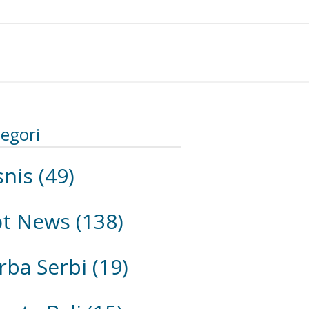
egori
snis
(49)
ot News
(138)
rba Serbi
(19)