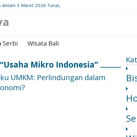
 Antam 3 Maret 2026 Turun,
date Resminya!
ya
 Serbi
Wisata Bali
Kat
 “Usaha Mikro Indonesia”
Bi
laku UMKM: Perlindungan dalam
konomi?
H
Se