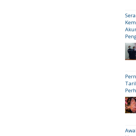
Sera
Kem
Akun
Pen
Pern
Tari
Perh
Awal