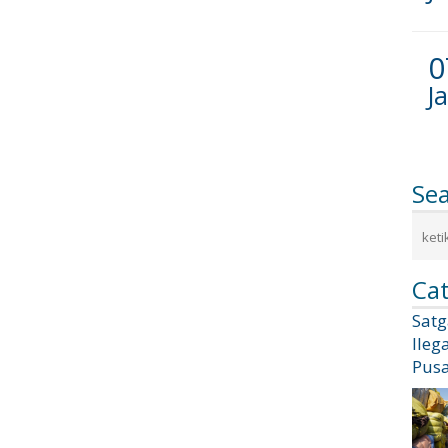
0
J
Se
Cat
Sat
Ileg
Pusa