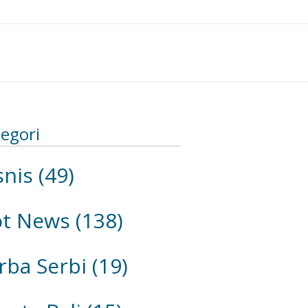
egori
snis
(49)
ot News
(138)
rba Serbi
(19)