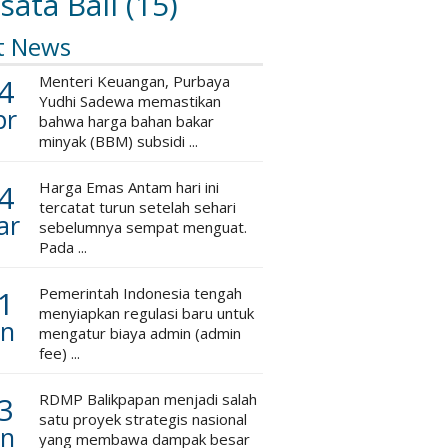
sata Bali
(15)
t News
4
Menteri Keuangan, Purbaya
Yudhi Sadewa memastikan
pr
bahwa harga bahan bakar
minyak (BBM) subsidi ...
4
Harga Emas Antam hari ini
tercatat turun setelah sehari
ar
sebelumnya sempat menguat.
Pada ...
1
Pemerintah Indonesia tengah
menyiapkan regulasi baru untuk
an
mengatur biaya admin (admin
fee) ...
3
RDMP Balikpapan menjadi salah
satu proyek strategis nasional
an
yang membawa dampak besar