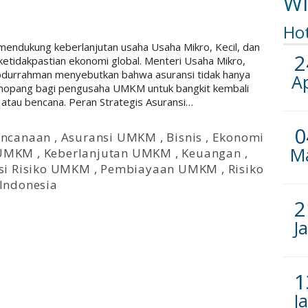
Wi
Ho
 mendukung keberlanjutan usaha Usaha Mikro, Kecil, dan
2
tidakpastian ekonomi global. Menteri Usaha Mikro,
durrahman menyebutkan bahwa asuransi tidak hanya
A
penopang bagi pengusaha UMKM untuk bangkit kembali
atau bencana. Peran Strategis Asuransi…
0
encanaan
,
Asuransi UMKM
,
Bisnis
,
Ekonomi
M
u UMKM
,
Keberlanjutan UMKM
,
Keuangan
,
si Risiko UMKM
,
Pembiayaan UMKM
,
Risiko
Indonesia
2
J
1
J