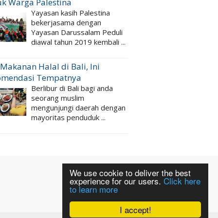
k Warga Palestina
Yayasan kasih Palestina
bekerjasama dengan
Yayasan Darussalam Peduli
diawal tahun 2019 kembali ...
 Makanan Halal di Bali, Ini
omendasi Tempatnya
Berlibur di Bali bagi anda
seorang muslim
mengunjungi daerah dengan
mayoritas penduduk ...
We use cookie to deliver the best
experience for our users.
Click here
to learn more
I accept!