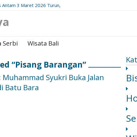
 Antam 3 Maret 2026 Turun,
date Resminya!
ya
 Serbi
Wisata Bali
Kat
ged “Pisang Barangan”
Bi
: Muhammad Syukri Buka Jalan
i Batu Bara
H
Se