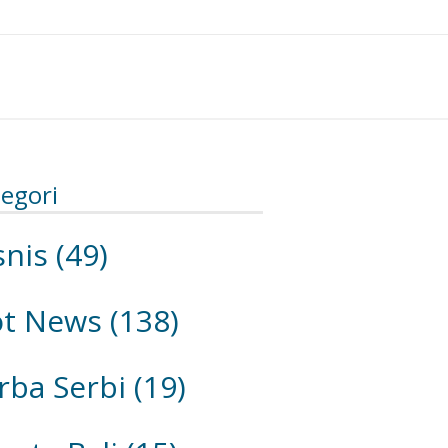
egori
snis
(49)
ot News
(138)
rba Serbi
(19)