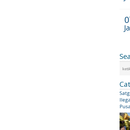
0
J
Se
Cat
Sat
Ileg
Pusa