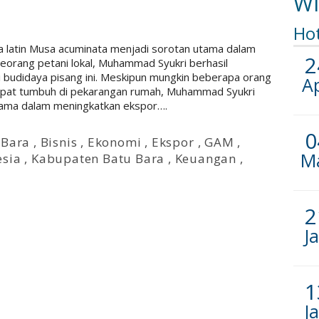
Wi
Ho
a latin Musa acuminata menjadi sorotan utama dalam
2
eorang petani lokal, Muhammad Syukri berhasil
i budidaya pisang ini. Meskipun mungkin beberapa orang
A
pat tumbuh di pekarangan rumah, Muhammad Syukri
tama dalam meningkatkan ekspor….
0
 Bara
,
Bisnis
,
Ekonomi
,
Ekspor
,
GAM
,
M
esia
,
Kabupaten Batu Bara
,
Keuangan
,
2
J
1
J