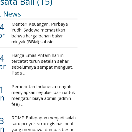
sata Bali
(15)
t News
4
Menteri Keuangan, Purbaya
Yudhi Sadewa memastikan
pr
bahwa harga bahan bakar
minyak (BBM) subsidi ...
4
Harga Emas Antam hari ini
tercatat turun setelah sehari
ar
sebelumnya sempat menguat.
Pada ...
1
Pemerintah Indonesia tengah
menyiapkan regulasi baru untuk
an
mengatur biaya admin (admin
fee) ...
3
RDMP Balikpapan menjadi salah
satu proyek strategis nasional
an
yang membawa dampak besar