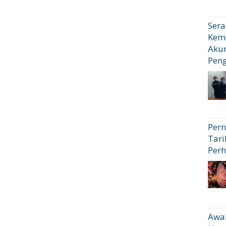
Sera
Kem
Akun
Pen
Pern
Tari
Perh
Awal