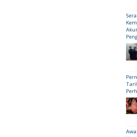
Sera
Kem
Akun
Pen
Pern
Tari
Perh
Awal