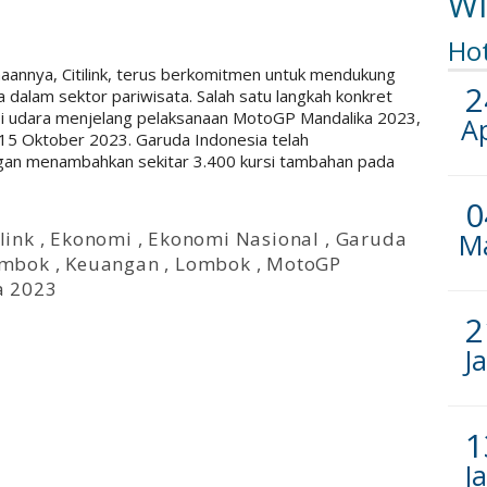
Wi
Ho
annya, Citilink, terus berkomitmen untuk mendukung
2
dalam sektor pariwisata. Salah satu langkah konkret
si udara menjelang pelaksanaan MotoGP Mandalika 2023,
A
15 Oktober 2023. Garuda Indonesia telah
gan menambahkan sekitar 3.400 kursi tambahan pada
0
ilink
,
Ekonomi
,
Ekonomi Nasional
,
Garuda
M
ombok
,
Keuangan
,
Lombok
,
MotoGP
a 2023
2
J
1
J