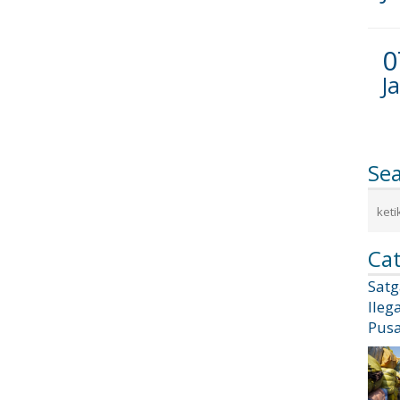
0
J
Se
Cat
Sat
Ileg
Pusa