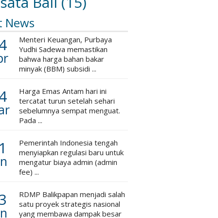
sata Bali
(15)
t News
4
Menteri Keuangan, Purbaya
Yudhi Sadewa memastikan
pr
bahwa harga bahan bakar
minyak (BBM) subsidi ...
4
Harga Emas Antam hari ini
tercatat turun setelah sehari
ar
sebelumnya sempat menguat.
Pada ...
1
Pemerintah Indonesia tengah
menyiapkan regulasi baru untuk
an
mengatur biaya admin (admin
fee) ...
3
RDMP Balikpapan menjadi salah
satu proyek strategis nasional
an
yang membawa dampak besar