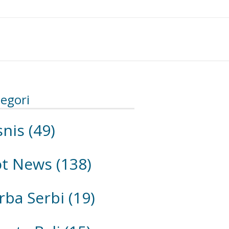
egori
snis
(49)
ot News
(138)
rba Serbi
(19)