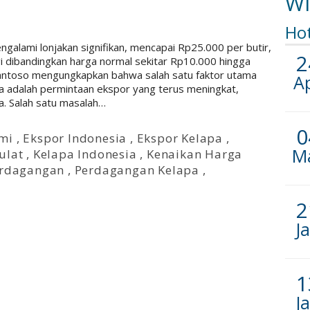
Wi
Ho
galami lonjakan signifikan, mencapai Rp25.000 per butir,
2
gi dibandingkan harga normal sekitar Rp10.000 hingga
antoso mengungkapkan bahwa salah satu faktor utama
A
 adalah permintaan ekspor yang terus meningkat,
a. Salah satu masalah…
0
mi
,
Ekspor Indonesia
,
Ekspor Kelapa
,
M
ulat
,
Kelapa Indonesia
,
Kenaikan Harga
erdagangan
,
Perdagangan Kelapa
,
2
J
1
J