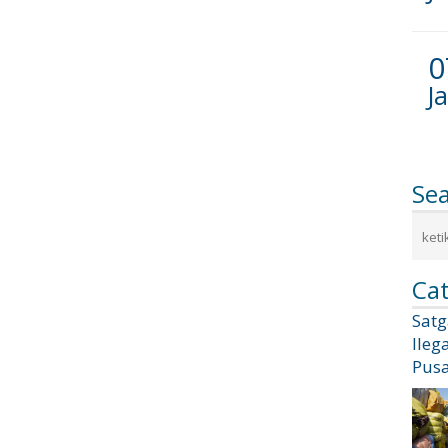
0
J
Se
Cat
Sat
Ileg
Pusa