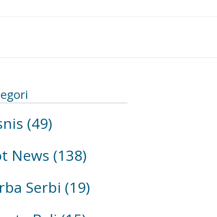
egori
snis
(49)
ot News
(138)
rba Serbi
(19)