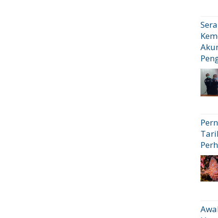
Sera
Kem
Akun
Pen
Pern
Tari
Perh
Awal