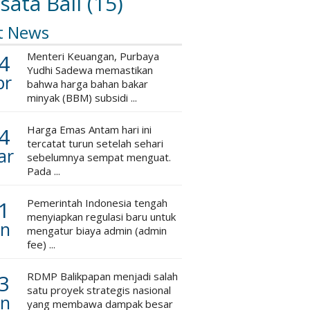
sata Bali
(15)
t News
4
Menteri Keuangan, Purbaya
Yudhi Sadewa memastikan
pr
bahwa harga bahan bakar
minyak (BBM) subsidi ...
4
Harga Emas Antam hari ini
tercatat turun setelah sehari
ar
sebelumnya sempat menguat.
Pada ...
1
Pemerintah Indonesia tengah
menyiapkan regulasi baru untuk
an
mengatur biaya admin (admin
fee) ...
3
RDMP Balikpapan menjadi salah
satu proyek strategis nasional
an
yang membawa dampak besar