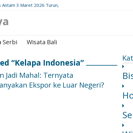
 Antam 3 Maret 2026 Turun,
date Resminya!
ya
 Serbi
Wisata Bali
Kat
ed “Kelapa Indonesia”
Bi
n Jadi Mahal: Ternyata
nyakan Ekspor ke Luar Negeri?
H
Se