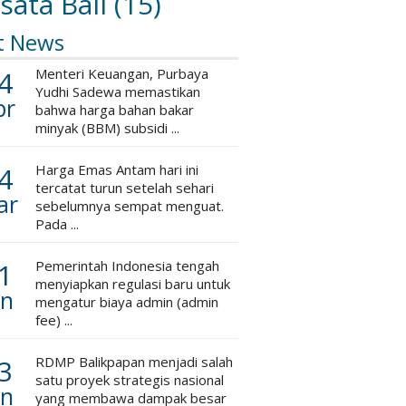
sata Bali
(15)
t News
4
Menteri Keuangan, Purbaya
Yudhi Sadewa memastikan
pr
bahwa harga bahan bakar
minyak (BBM) subsidi ...
4
Harga Emas Antam hari ini
tercatat turun setelah sehari
ar
sebelumnya sempat menguat.
Pada ...
1
Pemerintah Indonesia tengah
menyiapkan regulasi baru untuk
an
mengatur biaya admin (admin
fee) ...
3
RDMP Balikpapan menjadi salah
satu proyek strategis nasional
an
yang membawa dampak besar