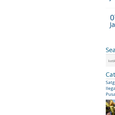
0
J
Se
Cat
Sat
Ileg
Pusa