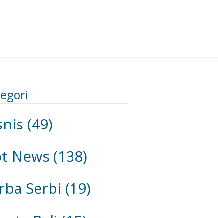
egori
snis
(49)
ot News
(138)
rba Serbi
(19)