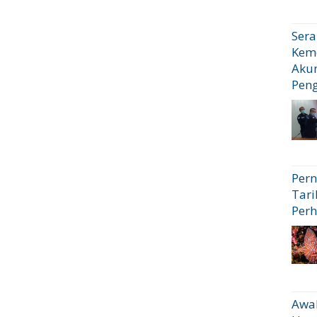
Sera
Kem
Akun
Pen
Pern
Tari
Perh
Awal