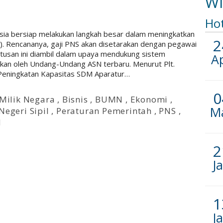
Wi
Ho
esia bersiap melakukan langkah besar dalam meningkatkan
2
S). Rencananya, gaji PNS akan disetarakan dengan pegawai
tusan ini diambil dalam upaya mendukung sistem
A
tkan oleh Undang-Undang ASN terbaru. Menurut Plt.
Peningkatan Kapasitas SDM Aparatur…
0
Milik Negara
,
Bisnis
,
BUMN
,
Ekonomi
,
M
Negeri Sipil
,
Peraturan Pemerintah
,
PNS
,
N
2
J
1
J