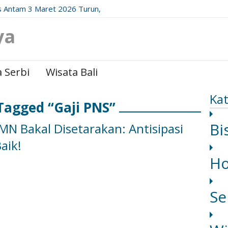
 Antam 3 Maret 2026 Turun,
date Resminya!
ya
 Serbi
Wisata Bali
Kat
Tagged “Gaji PNS”
Bi
N Bakal Disetarakan: Antisipasi
aik!
H
Se