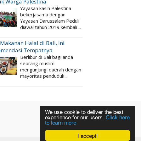
k Warga Palestina
Yayasan kasih Palestina
bekerjasama dengan
Yayasan Darussalam Peduli
diawal tahun 2019 kembali ...
 Makanan Halal di Bali, Ini
omendasi Tempatnya
Berlibur di Bali bagi anda
seorang muslim
mengunjungi daerah dengan
mayoritas penduduk ...
We use cookie to deliver the best
experience for our users.
Click here
to learn more
I accept!