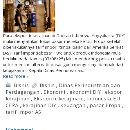
Para eksportir kerajinan di Daerah Istimewa Yogyakarta (DIY)
mulai mengalihkan fokus pasar mereka ke Uni Eropa setelah
diberlakukannya tarif impor “timbal balik” dari Amerika Serikat
(AS). Tarif impor sebesar 19% untuk produk Indonesia mulai
berlaku pada Kamis (07/08/25) lalu, mendorong pelaku usaha
untuk mencari alternatif pasar guna mengurangi dampak dari
kebijakan ini. Kepala Dinas Perindustrian…
Read more »
Bisnis
Bisnis
,
Dinas Perindustrian dan
Perdagangan
,
Ekonomi
,
ekonomi DIY
,
ekspor
kerajinan
,
Eksportir kerajinan
,
Indonesia-EU
CEPA
,
kerajinan DIY
,
Keuangan
,
pasar Eropa
,
tarif impor AS