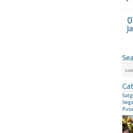
0
J
Se
Cat
Sat
Ileg
Pusa