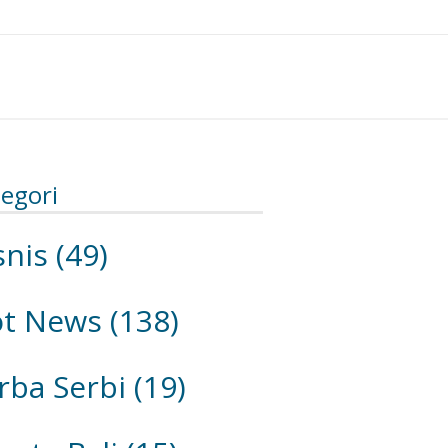
egori
snis
(49)
ot News
(138)
rba Serbi
(19)