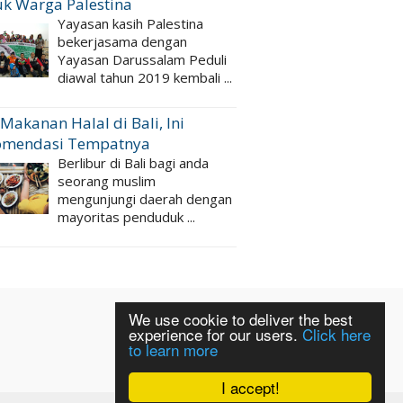
k Warga Palestina
Yayasan kasih Palestina
bekerjasama dengan
Yayasan Darussalam Peduli
diawal tahun 2019 kembali ...
 Makanan Halal di Bali, Ini
omendasi Tempatnya
Berlibur di Bali bagi anda
seorang muslim
mengunjungi daerah dengan
mayoritas penduduk ...
We use cookie to deliver the best
experience for our users.
Click here
to learn more
I accept!