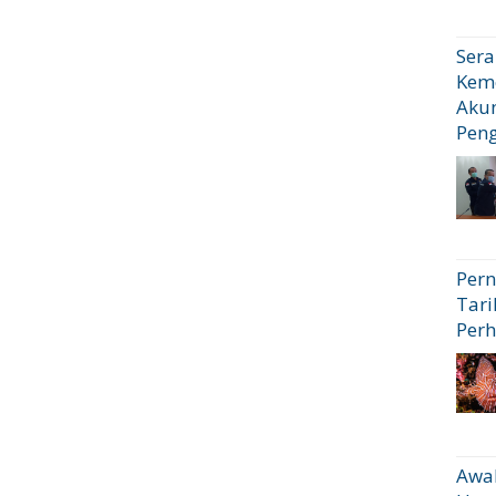
Sera
Kem
Akun
Pen
Pern
Tari
Perh
Awal