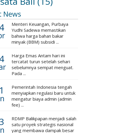
sata Bali
(15)
t News
4
Menteri Keuangan, Purbaya
Yudhi Sadewa memastikan
pr
bahwa harga bahan bakar
minyak (BBM) subsidi ...
4
Harga Emas Antam hari ini
tercatat turun setelah sehari
ar
sebelumnya sempat menguat.
Pada ...
1
Pemerintah Indonesia tengah
menyiapkan regulasi baru untuk
an
mengatur biaya admin (admin
fee) ...
3
RDMP Balikpapan menjadi salah
satu proyek strategis nasional
an
yang membawa dampak besar