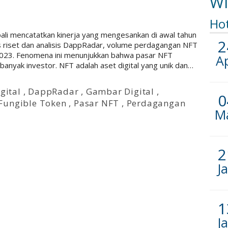
Wi
Ho
li mencatatkan kinerja yang mengesankan di awal tahun
2
tus riset dan analisis DappRadar, volume perdagangan NFT
i 2023. Fenomena ini menunjukkan bahwa pasar NFT
A
nyak investor. NFT adalah aset digital yang unik dan…
gital
,
DappRadar
,
Gambar Digital
,
0
Fungible Token
,
Pasar NFT
,
Perdagangan
M
2
J
1
J