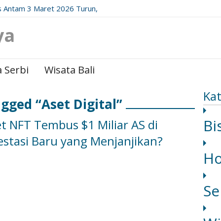
 Antam 3 Maret 2026 Turun,
date Resminya!
ya
 Serbi
Wisata Bali
Kat
gged “Aset Digital”
Bi
 NFT Tembus $1 Miliar AS di
vestasi Baru yang Menjanjikan?
H
Se