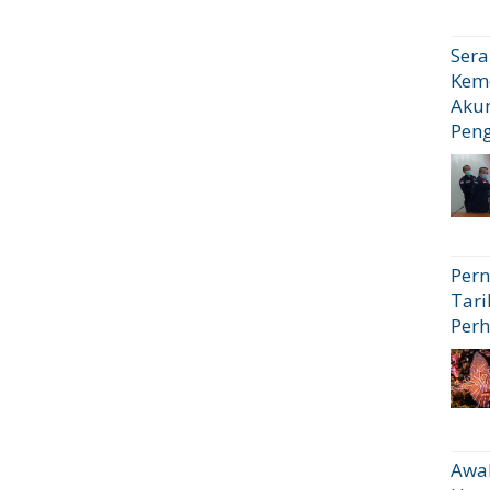
Sera
Kem
Akun
Pen
Pern
Tari
Perh
Awal