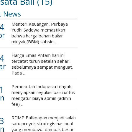
sata Bali
(15)
t News
4
Menteri Keuangan, Purbaya
Yudhi Sadewa memastikan
pr
bahwa harga bahan bakar
minyak (BBM) subsidi ...
4
Harga Emas Antam hari ini
tercatat turun setelah sehari
ar
sebelumnya sempat menguat.
Pada ...
1
Pemerintah Indonesia tengah
menyiapkan regulasi baru untuk
an
mengatur biaya admin (admin
fee) ...
3
RDMP Balikpapan menjadi salah
satu proyek strategis nasional
an
yang membawa dampak besar