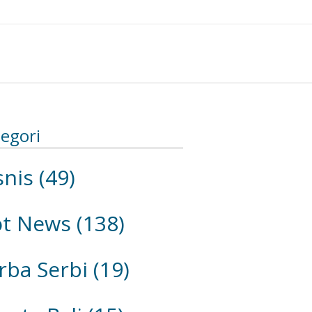
egori
snis
(49)
ot News
(138)
rba Serbi
(19)