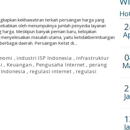
Wi
Ho
gkapkan kekhawatiran terkait persaingan harga yang
2
disebabkan oleh menumpuknya jumlah penyedia layanan
ng harga. Meskipun banyak pemain baru, kebijakan
A
 menyelesaikan masalah utama, yaitu ketidakberimbangan
 berbagai daerah. Persaingan Ketat di…
0
nomi
,
industri ISP Indonesia
,
infrastruktur
M
i
,
Keuangan
,
Pengusaha Internet
,
perang
 Indonesia
,
regulasi internet
,
regulasi
2
J
1
J