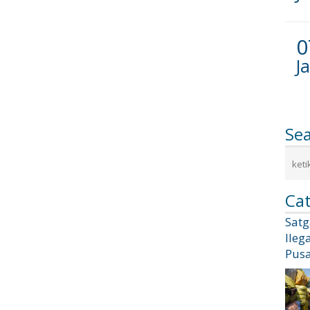
0
J
Se
Cat
Sat
Ileg
Pusa