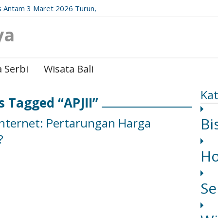
 Antam 3 Maret 2026 Turun,
date Resminya!
ya
 Serbi
Wisata Bali
Kat
s Tagged “APJII”
Bi
nternet: Pertarungan Harga
?
H
Se