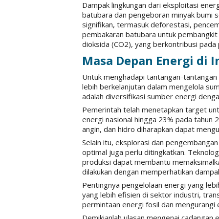
Dampak lingkungan dari eksploitasi energ
batubara dan pengeboran minyak bumi s
signifikan, termasuk deforestasi, pencema
pembakaran batubara untuk pembangkit l
dioksida (CO2), yang berkontribusi pada 
Masa Depan Energi di I
Untuk menghadapi tantangan-tantangan t
lebih berkelanjutan dalam mengelola sum
adalah diversifikasi sumber energi denga
Pemerintah telah menetapkan target unt
energi nasional hingga 23% pada tahun 2
angin, dan hidro diharapkan dapat mengu
Selain itu, eksplorasi dan pengembangan
optimal juga perlu ditingkatkan. Teknolog
produksi dapat membantu memaksimalkan 
dilakukan dengan memperhatikan dampak 
Pentingnya pengelolaan energi yang lebih
yang lebih efisien di sektor industri, 
permintaan energi fosil dan mengurangi 
Demikianlah ulasan mengenai cadangan en