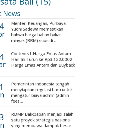
sata Bali
(15)
t News
4
Menteri Keuangan, Purbaya
Yudhi Sadewa memastikan
pr
bahwa harga bahan bakar
minyak (BBM) subsidi ...
4
Contents1 Harga Emas Antam
Hari Ini Turun ke Rp3.122.0002
ar
Harga Emas Antam dan Buyback
...
1
Pemerintah Indonesia tengah
menyiapkan regulasi baru untuk
an
mengatur biaya admin (admin
fee) ...
3
RDMP Balikpapan menjadi salah
satu proyek strategis nasional
an
yang membawa dampak besar