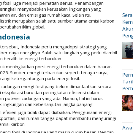
i fosil juga menjadi perhatian serius. Penambangan
eringkali menyebabkan kerusakan lingkungan yang
Sera
ran air, dan emisi gas rumah kaca. Selain itu,
istrik merupakan salah satu sumber utama emisi karbon
Kem
perubahan iklim global.
Akun
ndonesia
Pen
ersebut, Indonesia perlu mengadopsi strategi yang
ber daya energinya. Salah satu langkah yang perlu diambil
n beralih ke energi terbarukan.
uk meningkatkan porsi energi terbarukan dalam bauran
025. Sumber energi terbarukan seperti tenaga surya,
Pern
rangi ketergantungan pada energi fosil.
Tari
 cadangan energi fosil yang belum dimanfaatkan secara
Perh
i eksplorasi baru dan peningkatan efisiensi dalam
potensi cadangan yang ada. Namun, hal ini harus
lingkungan dan keberlanjutan jangka panjang.
 efisien juga tidak dapat diabaikan. Penggunaan energi
transportasi, dan rumah tangga dapat membantu mengurangi
emisi karbon.
Awal
ergi fosil di Indonesia yang masih cukup besar. Dengan