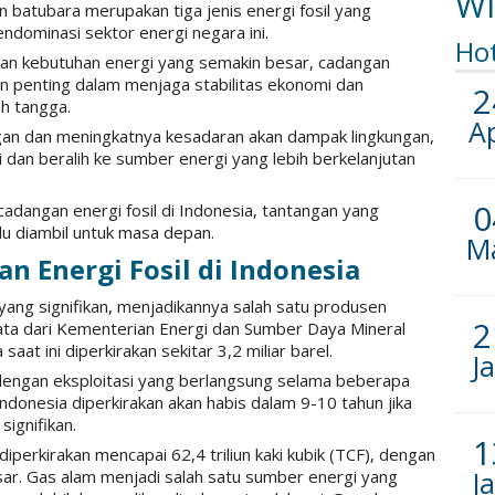
Wi
n batubara merupakan tiga jenis energi fosil yang
ndominasi sektor energi negara ini.
Ho
an kebutuhan energi yang semakin besar, cadangan
an penting dalam menjaga stabilitas ekonomi dan
2
h tangga.
A
an dan meningkatnya kesadaran akan dampak lingkungan,
dan beralih ke sumber energi yang lebih berkelanjutan
0
 cadangan energi fosil di Indonesia, tantangan yang
lu diambil untuk masa depan.
M
n Energi Fosil di Indonesia
 yang signifikan, menjadikannya salah satu produsen
2
 data dari Kementerian Energi dan Sumber Daya Mineral
at ini diperkirakan sekitar 3,2 miliar barel.
J
 dengan eksploitasi yang berlangsung selama beberapa
ndonesia diperkirakan akan habis dalam 9-10 tahun jika
ignifikan.
1
 diperkirakan mencapai 62,4 triliun kaki kubik (TCF), dengan
J
sar. Gas alam menjadi salah satu sumber energi yang