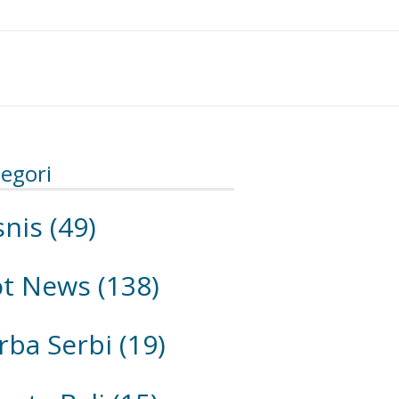
egori
snis
(49)
ot News
(138)
rba Serbi
(19)