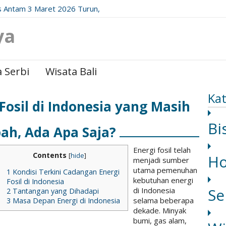
 Antam 3 Maret 2026 Turun,
date Resminya!
ya
 Serbi
Wisata Bali
Kat
Fosil di Indonesia yang Masih
Bi
ah, Ada Apa Saja?
Energi fosil telah
Contents
[
hide
]
H
menjadi sumber
utama pemenuhan
1
Kondisi Terkini Cadangan Energi
kebutuhan energi
Fosil di Indonesia
Se
di Indonesia
2
Tantangan yang Dihadapi
selama beberapa
3
Masa Depan Energi di Indonesia
dekade. Minyak
bumi, gas alam,