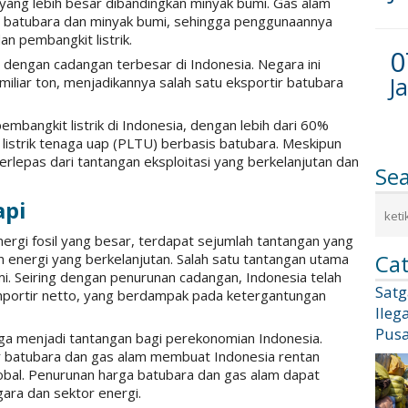
 yang lebih besar dibandingkan minyak bumi. Gas alam
an batubara dan minyak bumi, sehingga penggunaannya
an pembangkit listrik.
0
 dengan cadangan terbesar di Indonesia. Negara ini
J
miliar ton, menjadikannya salah satu eksportir batubara
mbangkit listrik di Indonesia, dengan lebih dari 60%
it listrik tenaga uap (PLTU) berbasis batubara. Meskipun
erlepas dari tantangan eksploitasi yang berkelanjutan dan
Se
api
ergi fosil yang besar, terdapat sejumlah tantangan yang
Cat
 energi yang berkelanjutan. Salah satu tantangan utama
. Seiring dengan penurunan cadangan, Indonesia telah
Sat
importir netto, yang berdampak pada ketergantungan
Ileg
Pusa
 juga menjadi tantangan bagi perekonomian Indonesia.
r batubara dan gas alam membuat Indonesia rentan
bal. Penurunan harga batubara dan gas alam dapat
ara dan sektor energi.