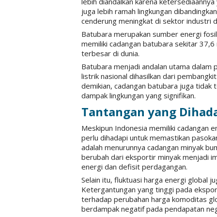
lebih diandalkan karena ketersediaannya
juga lebih ramah lingkungan dibandingk
cenderung meningkat di sektor industri d
Batubara merupakan sumber energi fosil
memiliki cadangan batubara sekitar 37,6 
terbesar di dunia.
Batubara menjadi andalan utama dalam pe
listrik nasional dihasilkan dari pembangk
demikian, cadangan batubara juga tidak t
dampak lingkungan yang signifikan.
Tantangan yang Dihad
Meskipun Indonesia memiliki cadangan en
perlu dihadapi untuk memastikan pasokan
adalah menurunnya cadangan minyak bumi
berubah dari eksportir minyak menjadi 
energi dan defisit perdagangan.
Selain itu, fluktuasi harga energi global
Ketergantungan yang tinggi pada ekspo
terhadap perubahan harga komoditas glo
berdampak negatif pada pendapatan neg