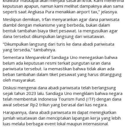
khawatir maskapai akan menjadi sasaran kritik. Kami menerima
keputusan apapun, namun kami melihat dampaknya akan sama
seperti saat Angkasa Pura menaikkan airport tax,” jelasnya.
Meskipun demikian, Irfan menyarankan agar dana pariwisata
diambil dengan mekanisme yang berbeda, bukan dalam
bentuk tambahan biaya tiket pesawat. Ia mengusulkan agar
dana tersebut dikumpulkan langsung dari wisatawan.
“Dikumpulkan langsung dari turis ke dana abadi pariwisata
yang tersedia,” tambahnya.
Sementara Menparekraf Sandiaga Uno menegaskan bahwa
belum ada keputusan resmi terkait pungutan iuran dana
pariwisata tersebut. Ia memastikan bahwa tidak akan ada
beban tambahan dalam tiket pesawat yang harus ditanggung
oleh masyarakat.
Diskusi mengenai dana abadi pariwisata telah berlangsung
sejak tahun 2023 lalu. Sandiaga Uno mengklaim bahwa negara
telah membentuk Indonesia Tourism Fund (ITF) dengan dana
awal sebesar Rp2 triliun yang berasal dari kas negara.
Harapannya, dana abadi pariwisata ini dapat meningkatkan
jumlah wisatawan dan menciptakan lapangan kerja yang lebih
luas melalui berbagai event lokal maupun internasional.